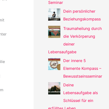
Seminar
Dein persönlicher
Beziehungskompass
mit
Traumaheilung durch
hter
die Verkörperung
deiner
Lebensaufgabe
Der innere 5
lie
Elemente Kompass –
t
Bewusstseinsseminar
Deine
em
Lebensaufgabe als
Schlüssel für ein
erfülltes Leben