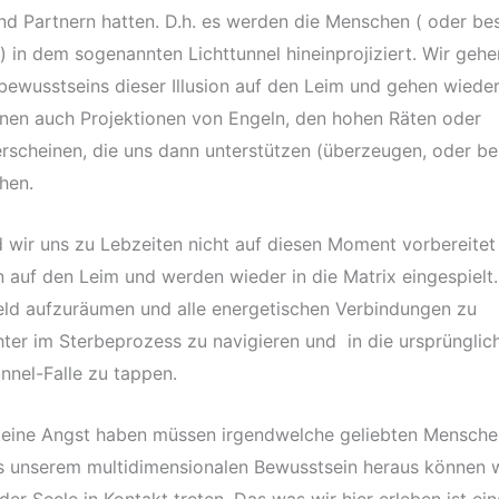
 und Partnern hatten. D.h. es werden die Menschen ( oder be
 in dem sogenannten Lichttunnel hineinprojiziert. Wir gehe
ewusstseins dieser Illusion auf den Leim und gehen wieder
nen auch Projektionen von Engeln, den hohen Räten oder
rscheinen, die uns dann unterstützen (überzeugen, oder be
hen.
 wir uns zu Lebzeiten nicht auf diesen Moment vorbereitet
on auf den Leim und werden wieder in die Matrix eingespielt.
eld aufzuräumen und alle energetischen Verbindungen zu
ichter im Sterbeprozess zu navigieren und in die ursprünglic
unnel-Falle zu tappen.
r keine Angst haben müssen irgendwelche geliebten Mensche
us unserem multidimensionalen Bewusstsein heraus können w
der Seele in Kontakt treten. Das was wir hier erleben ist ein