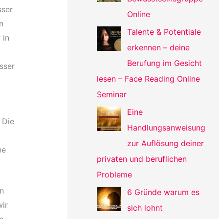
sser
Online
n
Talente & Potentiale
 in
erkennen – deine
Berufung im Gesicht
sser
lesen – Face Reading Online
Seminar
Eine
 Die
Handlungsanweisung
zur Auflösung deiner
he
privaten und beruflichen
Probleme
n
6 Gründe warum es
ir
sich lohnt
e