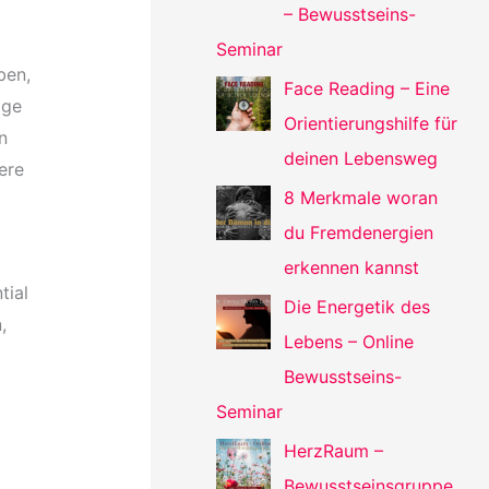
– Bewusstseins-
Seminar
ben,
Face Reading – Eine
age
Orientierungshilfe für
n
deinen Lebensweg
ere
8 Merkmale woran
du Fremdenergien
erkennen kannst
tial
Die Energetik des
,
Lebens – Online
Bewusstseins-
Seminar
HerzRaum –
Bewusstseinsgruppe