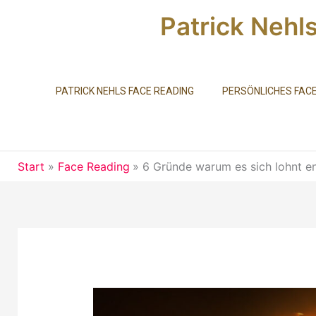
Zum
Patrick Nehl
Inhalt
springen
PATRICK NEHLS FACE READING
PERSÖNLICHES FACE
Start
Face Reading
6 Gründe warum es sich lohnt e