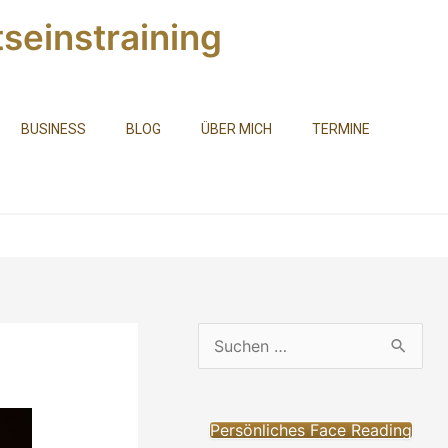
seinstraining
BUSINESS
BLOG
ÜBER MICH
TERMINE
S
u
c
Persönliches Face Reading
h