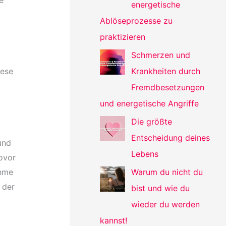
energetische
Ablöseprozesse zu
praktizieren
Schmerzen und
Krankheiten durch
iese
Fremdbesetzungen
und energetische Angriffe
Die größte
Entscheidung deines
und
Lebens
ovor
ahme
Warum du nicht du
 der
bist und wie du
wieder du werden
kannst!