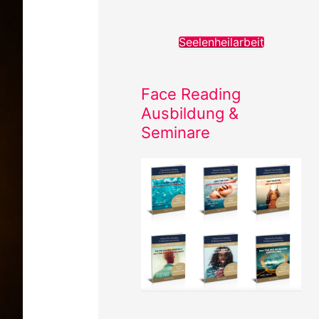
e
n
Seelenheilarbeit
n
a
Face Reading
c
Ausbildung &
h
Seminare
: