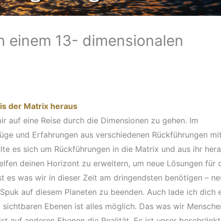
n einem 13- dimensionalen
s der Matrix heraus
mir auf eine Reise durch die Dimensionen zu gehen. Im
szüge und Erfahrungen aus verschiedenen Rückführungen mi
te es sich um Rückführungen in die Matrix und aus ihr hera
helfen deinen Horizont zu erweitern, um neue Lösungen für 
st es was wir in dieser Zeit am dringendsten benötigen – n
Spuk auf diesem Planeten zu beenden. Auch lade ich dich e
t sichtbaren Ebenen ist alles möglich. Das was wir Mensche
 ist auf anderen Ebenen die Realität. Es ist unser beschränkt