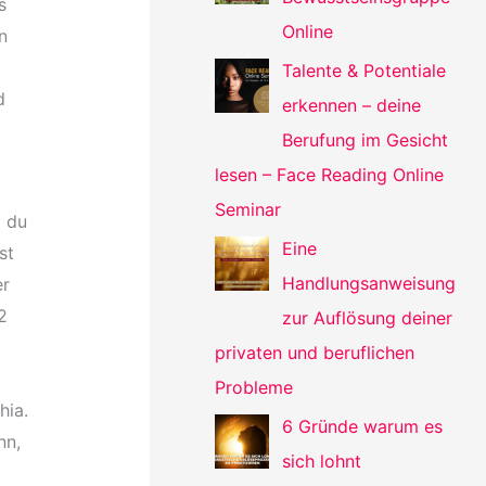
s
Online
n
Talente & Potentiale
d
erkennen – deine
Berufung im Gesicht
lesen – Face Reading Online
Seminar
l du
Eine
st
Handlungsanweisung
er
2
zur Auflösung deiner
privaten und beruflichen
Probleme
hia.
6 Gründe warum es
nn,
sich lohnt