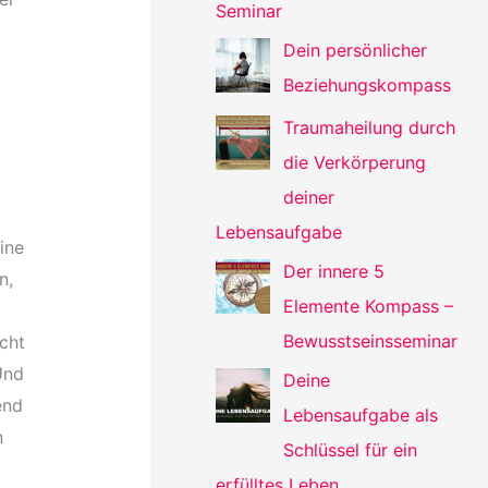
Seminar
Dein persönlicher
Beziehungskompass
Traumaheilung durch
die Verkörperung
deiner
Lebensaufgabe
ine
Der innere 5
n,
Elemente Kompass –
Bewusstseinsseminar
cht
Und
Deine
end
Lebensaufgabe als
n
Schlüssel für ein
erfülltes Leben