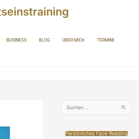
seinstraining
BUSINESS
BLOG
ÜBER MICH
TERMINE
S
u
c
Persönliches Face Reading
h