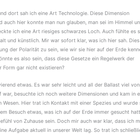
und dort sah ich eine Art Technologie. Diese Dimension
d auch hier konnte man nun glauben, man sei im Himmel u
te ich eine Art riesiges schwarzes Loch. Auch fühlte es s
lt und künstlich. Mir war sofort klar, was ich hier sah. Dies
g der Polarität zu sein, wie wir sie hier auf der Erde kenn
önnte es also sein, dass diese Gesetze ein Regelwerk der
 Form gar nicht existieren?
erend etwas. Es war sehr leicht und all der Ballast viel von
f war, besuchte ich noch weitere Dimensionen und kam in e
 Wesen. Hier trat ich Kontakt mit einer Spezies und wurde 
sem Besuch etwas, was ich auf der Erde immer gesucht hatt
efühl von Zuhause sein. Doch mir auch war klar, dass ich m
eine Aufgabe aktuell in unserer Welt lag. So trat ich schließl