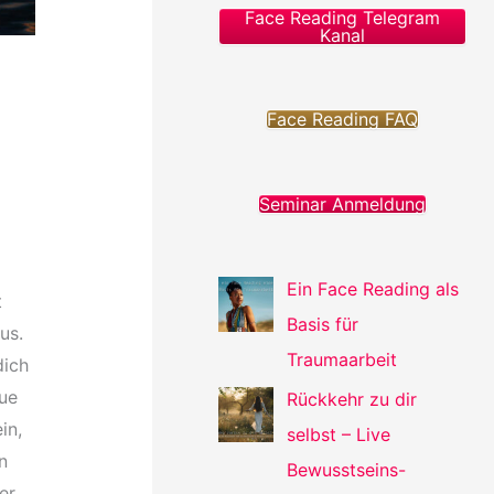
Face Reading Telegram
Kanal
Face Reading FAQ
Seminar Anmeldung
Ein Face Reading als
t
Basis für
us.
Traumaarbeit
dich
eue
Rückkehr zu dir
in,
selbst – Live
n
Bewusstseins-
er