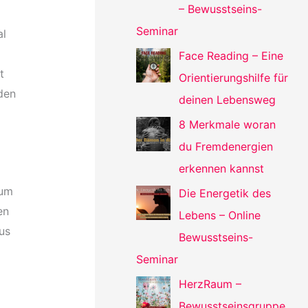
– Bewusstseins-
Seminar
al
Face Reading – Eine
t
Orientierungshilfe für
den
deinen Lebensweg
8 Merkmale woran
du Fremdenergien
erkennen kannst
zum
Die Energetik des
en
Lebens – Online
us
Bewusstseins-
Seminar
HerzRaum –
Bewusstseinsgruppe