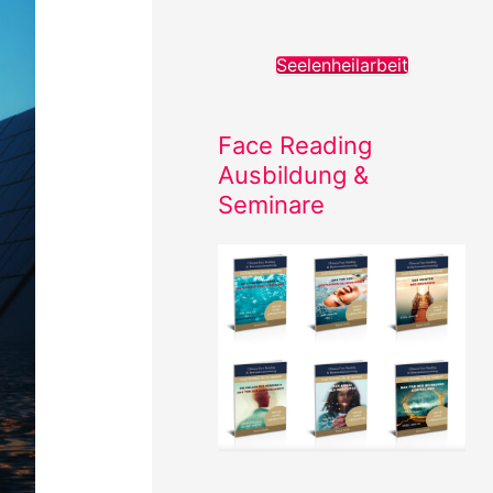
e
n
Seelenheilarbeit
n
a
Face Reading
c
Ausbildung &
h
Seminare
: