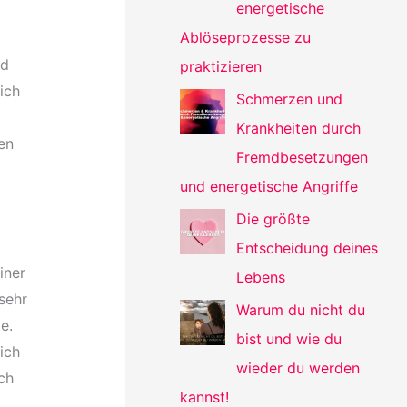
energetische
Ablöseprozesse zu
nd
praktizieren
ich
Schmerzen und
Krankheiten durch
en
Fremdbesetzungen
und energetische Angriffe
Die größte
Entscheidung deines
iner
Lebens
sehr
Warum du nicht du
e.
bist und wie du
ich
wieder du werden
ich
kannst!