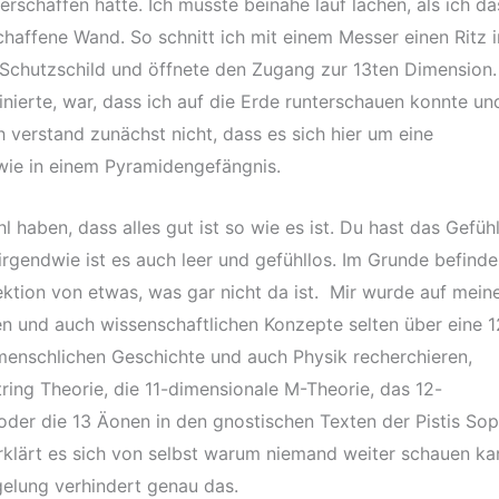
erschaffen hatte. Ich musste beinahe lauf lachen, als ich da
schaffene Wand. So schnitt ich mit einem Messer einen Ritz i
Schutzschild und öffnete den Zugang zur 13ten Dimension.
nierte, war, dass ich auf die Erde runterschauen konnte un
 verstand zunächst nicht, dass es sich hier um eine
 wie in einem Pyramidengefängnis.
 haben, dass alles gut ist so wie es ist. Du hast das Gefüh
 irgendwie ist es auch leer und gefühllos. Im Grunde befinde
rojektion von etwas, was gar nicht da ist. Mir wurde auf mein
llen und auch wissenschaftlichen Konzepte selten über eine 1
menschlichen Geschichte und auch Physik recherchieren,
tring Theorie, die 11-dimensionale M-Theorie, das 12-
der die 13 Äonen in den gnostischen Texten der Pistis Sop
rklärt es sich von selbst warum niemand weiter schauen ka
egelung verhindert genau das.