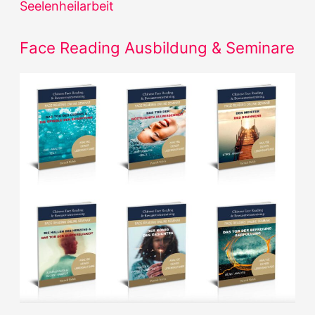
Seelenheilarbeit
e
n
Face Reading Ausbildung & Seminare
n
a
c
h
: