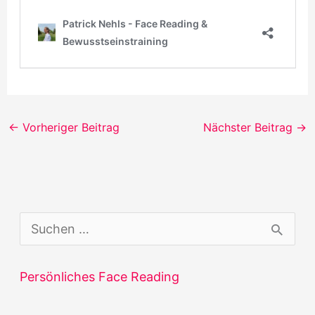
←
Vorheriger Beitrag
Nächster Beitrag
→
S
u
c
Persönliches Face Reading
h