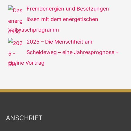
Fremdenergien und Besetzungen
lösen mit dem energetischen
Vollwaschprogramm
2025 – Die Menschheit am
Scheideweg – eine Jahresprognose –
Online Vortrag
ANSCHRIFT