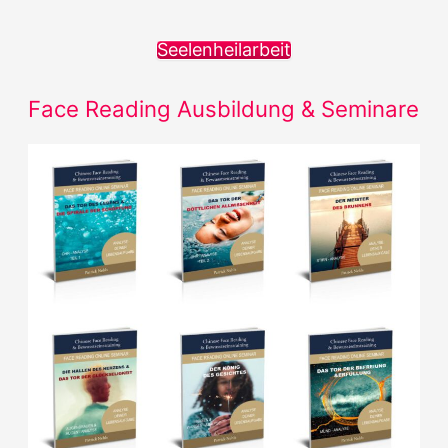
h
Seelenheilarbeit
e
n
Face Reading Ausbildung & Seminare
n
a
c
h
: