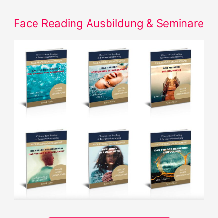
n
Face Reading Ausbildung & Seminare
n
a
c
h
: