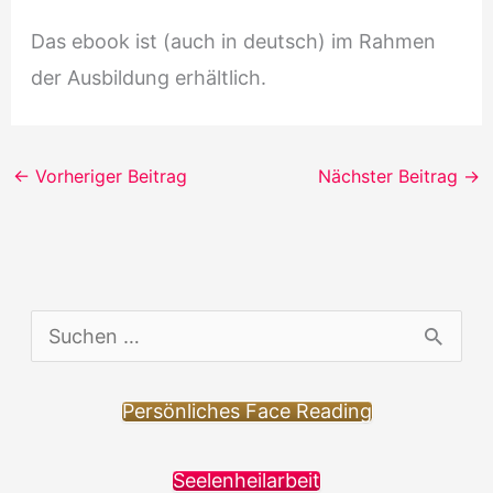
Das ebook ist (auch in deutsch) im Rahmen
der Ausbildung erhältlich.
←
Vorheriger Beitrag
Nächster Beitrag
→
S
u
c
Persönliches Face Reading
h
Seelenheilarbeit
e