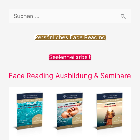
S
u
c
Persönliches Face Reading
h
Seelenheilarbeit
e
n
Face Reading Ausbildung & Seminare
n
a
c
h
: